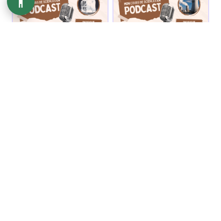
ÉPISODE 7
ÉPISODE 8
Changements d'état
Énergie électrique
▶ Écouter
▶ Écouter
ÉPISODE 9
ÉPISODE 10
Forces
Pression
▶ Écouter
▶ Écouter