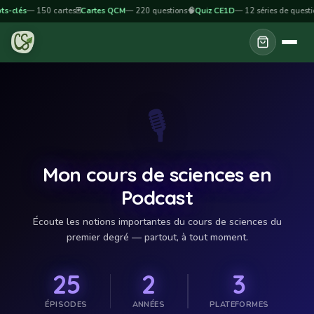
Se rendre au contenu
clés
— 150 cartes
🃏
Cartes QCM
— 220 questions
🧠
Quiz CE1D
— 12 séries de questions

🎙️
Mon cours de sciences en
Podcast
Écoute les notions importantes du cours de sciences du
premier degré — partout, à tout moment.
25
2
3
ÉPISODES
ANNÉES
PLATEFORMES