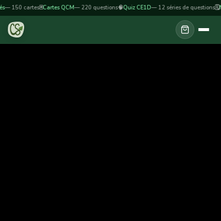
s
— 150 cartes
🃏
Cartes QCM
— 220 questions
🧠
Quiz CE1D
— 12 séries de questions
🗓️
Mo
Se rendre au contenu