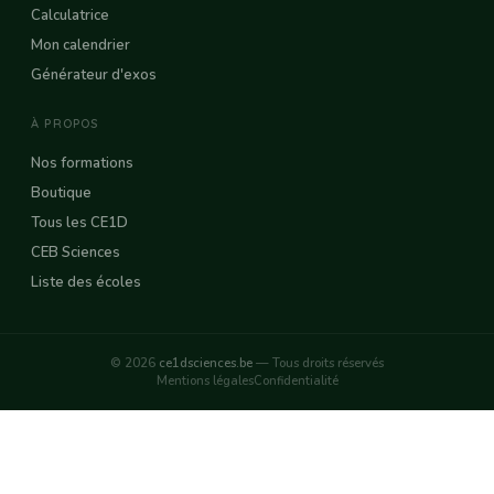
Calculatrice
Mon calendrier
Générateur d'exos
À PROPOS
Nos formations
Boutique
Tous les CE1D
CEB Sciences
Liste des écoles
© 2026
ce1dsciences.be
— Tous droits réservés
Mentions légales
Confidentialité