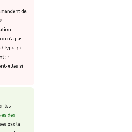
demandent de
de
ation
on n'a pas
nd type qui
t : «
nt-elles si
er les
ves des
ses pas la