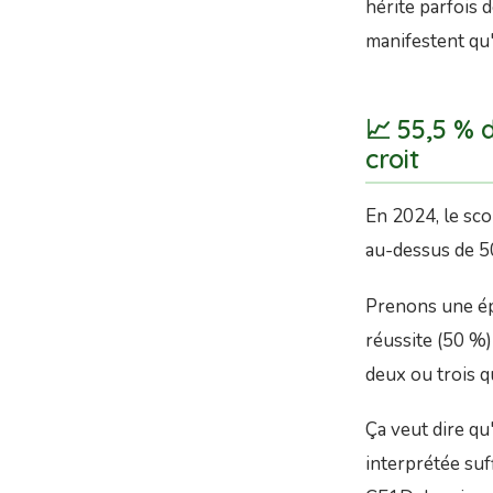
hérite parfois 
manifestent qu
📈 55,5 % 
croit
En 2024, le sco
au-dessus de 50
Prenons une épr
réussite (50 %)
deux ou trois q
Ça veut dire qu
interprétée suf