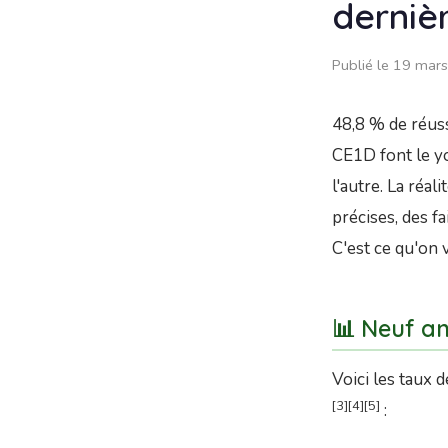
derniè
Publié le 19 mars
48,8 % de réuss
CE1D font le y
l'autre. La réal
précises, des f
C'est ce qu'on v
📊 Neuf an
Voici les taux 
[3][4][5]
: