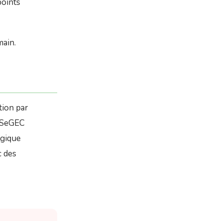
points
main.
tion par
e SeGEC
lgique
c des