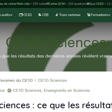
cartes Mots-clés
— 150 cartes
🃏
Cartes QCM
— 220 questions
🧠
Quiz CE1D
— 12 séries 
 outils
🗂️ CE1D
📝 CEB
🔬 Tronc commun
🚀 Formations
CE1D Sciences
 que les résultats des dernières années révèlent vraim
'examen du CE1D
CE1D Sciences
par
CE1D Sciences, Enseignants en Sciences
iences : ce que les résulta