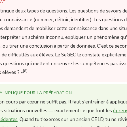
TAT
tingue deux types de questions. Les questions de savoirs 
e connaissance (nommer, définir, identifier). Les questions 
 demandent de mobiliser cette connaissance dans une situ
interpréter un schéma inconnu, expliquer un phénomène qu'
, ou tirer une conclusion à partir de données. C'est ce seco
 de difficultés aux élèves. Le SeGEC le constate explicitemen
s questions qui mettent en œuvre les compétences paraisse
[8]
x élèves ? »
ÇA IMPLIQUE POUR LA PRÉPARATION
n cours par cœur ne suffit pas. Il faut s'entraîner à appliqu
es situations nouvelles — exactement ce que font les
épreu
cédentes
. Quand tu t'exerces sur un ancien CE1D, tu ne révi