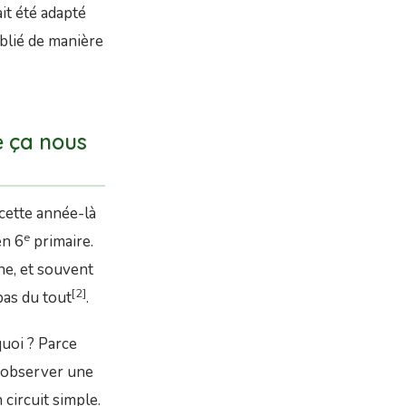
it été adapté
ublié de manière
e ça nous
cette année-là
e
en 6
primaire.
ne, et souvent
[2]
pas du tout
.
quoi ? Parce
: observer une
circuit simple.