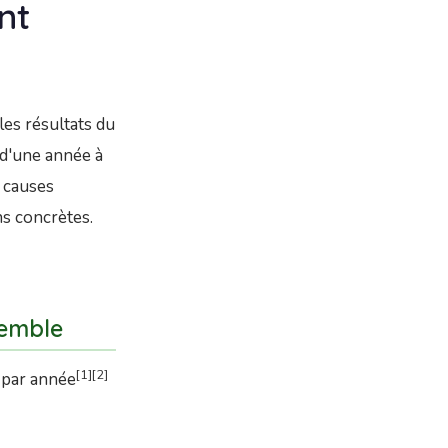
nt
les résultats du
 d'une année à
s causes
ns concrètes.
semble
[1][2]
e par année