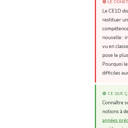
🔴 LE CONS
Le CE1D dis
restituer un
compétences
nouvelle : 
vu en classe
pose le plus
Pourquoi le
difficiles au
🟢 CE QUE 
Connaître so
notions à d
années pré