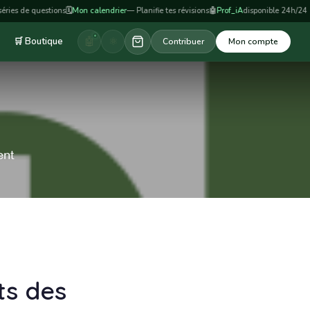
de questions
🗓️
Mon calendrier
— Planifie tes révisions
🤖
Prof_iA
disponible 24h/24
🤖
⚛️
🛒 Boutique
Contribuer
Mon compte
ent
ts des