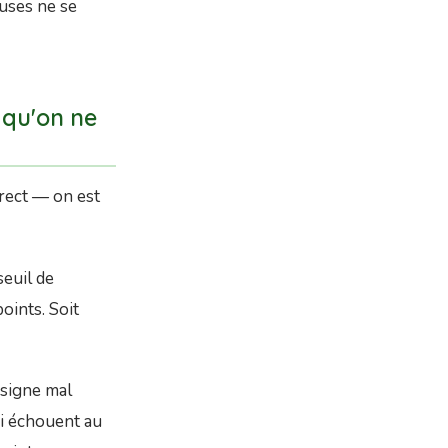
euses ne se
 qu'on ne
orrect — on est
euil de
points
. Soit
nsigne mal
ui échouent au