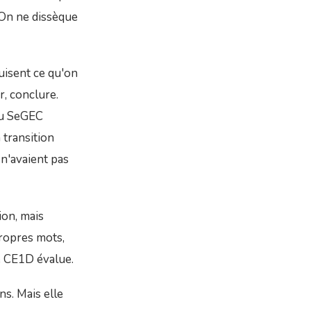
 On ne dissèque
uisent ce qu'on
r, conclure.
 du SeGEC
 transition
n'avaient pas
ion, mais
ropres mots,
e CE1D évalue.
s. Mais elle