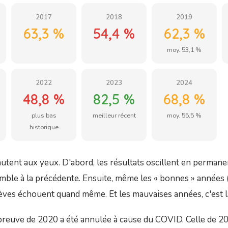
2017
2018
2019
63,3 %
54,4 %
62,3 %
moy. 53,1 %
2022
2023
2024
48,8 %
82,5 %
68,8 %
plus bas
meilleur récent
moy. 55,5 %
historique
tent aux yeux. D'abord, les résultats oscillent en permane
mble à la précédente. Ensuite, même les « bonnes » années 
èves échouent quand même. Et les mauvaises années, c'est l
reuve de 2020 a été annulée à cause du COVID. Celle de 202