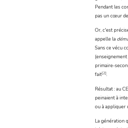
Pendant les con
pas un cœur de
Or, c'est préci
appelle la
déma
Sans ce vécu co
(enseignement c
primaire-secon
[2]
fait
.
Résultat : au C
peinaient à in
ou à appliquer
La génération q