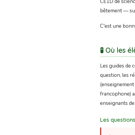
CE1D de science
bêtement — sur 
C'est une bonne
🧪 Où les 
Les guides de c
question, les r
(enseignement c
francophone) a
enseignants de 
Les questions