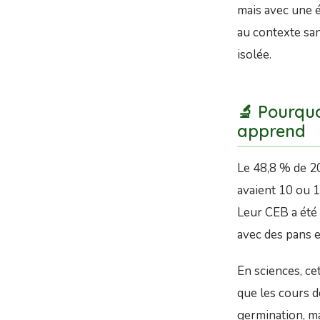
mais avec une é
au contexte san
isolée.
🔬 Pourquo
apprend
Le 48,8 % de 20
avaient 10 ou 1
Leur CEB a été 
avec des pans e
En sciences, ce
que les cours d
germination, ma