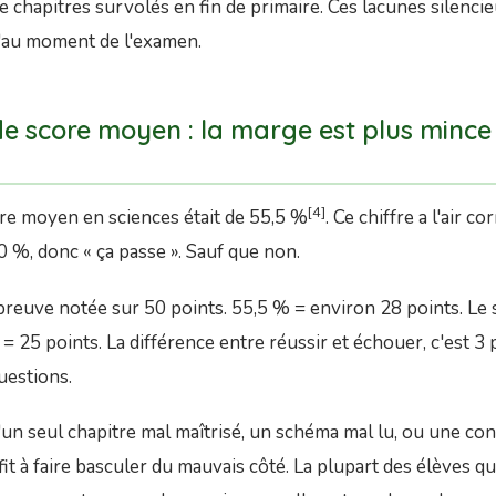
de chapitres survolés en fin de primaire. Ces lacunes silenci
'au moment de l'examen.
de score moyen : la marge est plus mince
[4]
re moyen en sciences était de 55,5 %
. Ce chiffre a l'air c
 %, donc « ça passe ». Sauf que non.
euve notée sur 50 points. 55,5 % = environ 28 points. Le s
 = 25 points. La différence entre réussir et échouer, c'est
3 
uestions.
'un seul chapitre mal maîtrisé, un schéma mal lu, ou une co
fit à faire basculer du mauvais côté. La plupart des élèves q