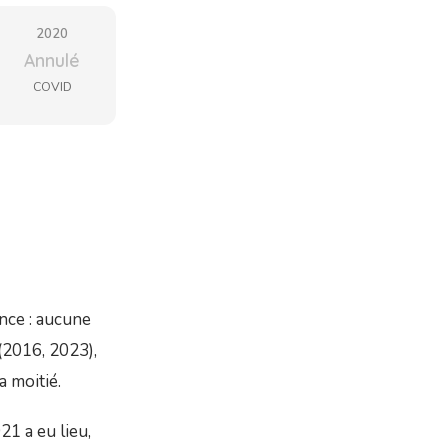
2020
Annulé
COVID
nce : aucune
(2016, 2023),
a moitié.
1 a eu lieu,